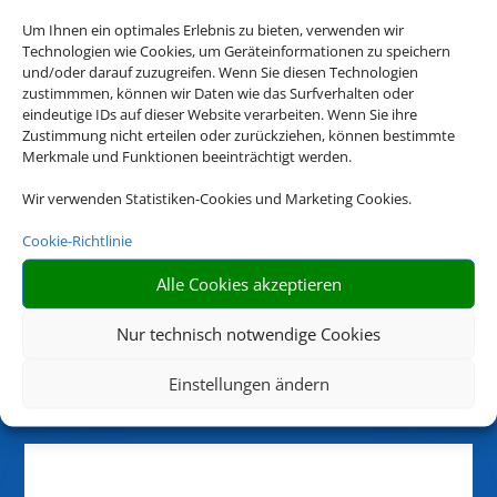
Öffnungszeiten
Um Ihnen ein optimales Erlebnis zu bieten, verwenden wir
Technologien wie Cookies, um Geräteinformationen zu speichern
Montag:
und/oder darauf zuzugreifen. Wenn Sie diesen Technologien
zustimmmen, können wir Daten wie das Surfverhalten oder
08:00 - 12:30 | 13:30 - 17:00
eindeutige IDs auf dieser Website verarbeiten. Wenn Sie ihre
Dienstag:
Zustimmung nicht erteilen oder zurückziehen, können bestimmte
08:00 - 14:00
Merkmale und Funktionen beeinträchtigt werden.
Mittwoch:
Wir verwenden Statistiken-Cookies und Marketing Cookies.
08:00 - 12:30 | 13:30 - 17:00
Donnerstag:
Cookie-Richtlinie
08:00 - 14:00
Freitag:
Alle Cookies akzeptieren
08:00 - 12:30
Nur technisch notwendige Cookies
Samstag, Sonntag, Feiertags geschlossen. Zusätzliche
Beratungstermine nach Vereinbarung
Einstellungen ändern